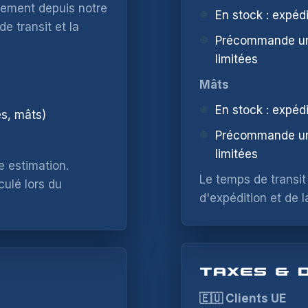
tement depuis notre
En stock : expéd
e transit et la
Précommande uni
limitées
Mâts
En stock : expéd
es, mâts)
Précommande uni
limitées
e estimation.
Le temps de transi
culé lors du
d'expédition et de l
NOTIFY ME WHEN
TAXES & 
AVAILABLE
🇪🇺 Clients UE