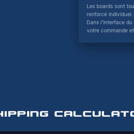
HONE
ESSAGE *
Les boards sont to
renforcé individuel.
Dans l'interface du 
ESSAGE
votre commande et s
SEND MESSAGE
NOTIFY ME
HIPPING CALCULAT