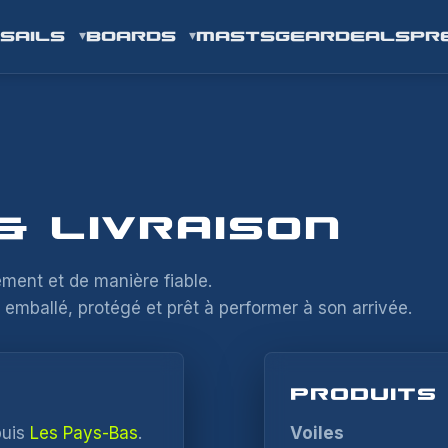
SAILS
BOARDS
MASTS
GEAR
DEALS
PR
& LIVRAISON
ment et de manière fiable.
emballé, protégé et prêt à performer à son arrivée.
PRODUITS
puis
Les Pays-Bas
.
Voiles