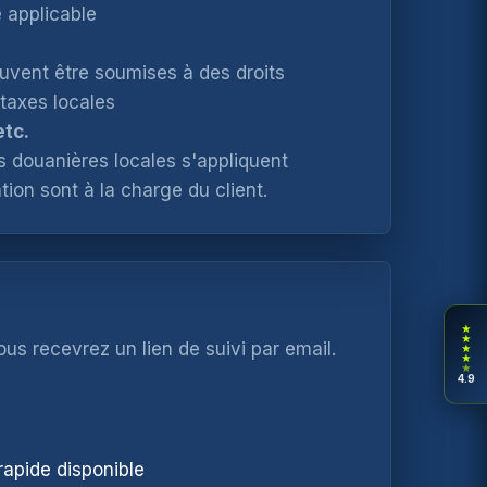
 applicable
×
ow
ent être soumises à des droits
 taxes locales
etc.
 douanières locales s'appliquent
tion sont à la charge du client.
★
★
ous recevrez un lien de suivi par email.
★
★
★
4.9
 rapide disponible