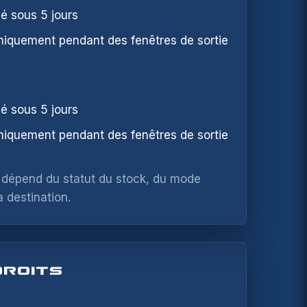
ié sous 5 jours
quement pendant des fenêtres de sortie
ié sous 5 jours
quement pendant des fenêtres de sortie
t dépend du statut du stock, du mode
a destination.
×
DROITS