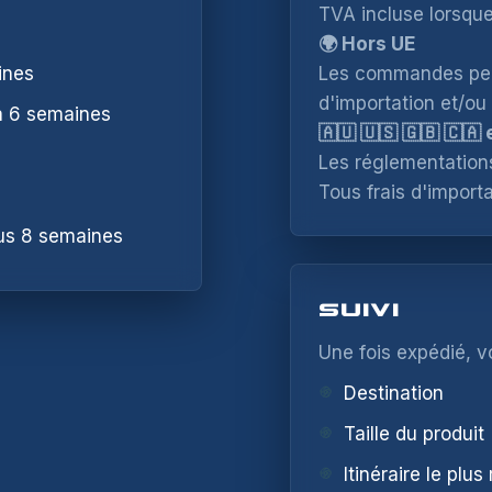
TVA incluse lorsque
CONTACT SUPPORT
ave your details and the variant you want. We will let you kn
🌍 Hors UE
en it is available again.
ines
Les commandes peuv
RODUCT
AME *
d'importation et/ou
à 6 semaines
🇦🇺 🇺🇸 🇬🇧 🇨🇦 
Les réglementations
Tous frais d'importa
ARIANT
MAIL *
us 8 semaines
AME *
HONE
SUIVI
Une fois expédié, v
Destination
MAIL *
UBJECT
Taille du produit
Itinéraire le plus