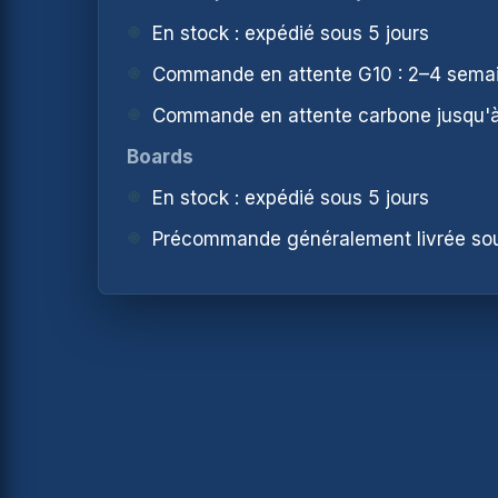
En stock : expédié sous 5 jours
Le
wh
Commande en attente G10 : 2–4 sema
P
N
Commande en attente carbone jusqu'
Boards
V
En stock : expédié sous 5 jours
E
Précommande généralement livrée so
N
P
E
S