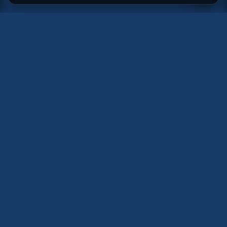
TRIBAL
WINDSURFING
PWsurfsport
Amphoraweg 10
2332 EE Leiden
Pays-Bas
+31 6 53247133
info@tribalwindsurfing.com
(sur rendez-vous uniquement)
La performance commence par le bon réglage.