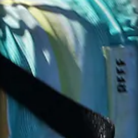
SUBJECT
EMAIL *
MESSAGE *
PHONE
MESSAGE
SEND MESSAGE
NOTIFY ME