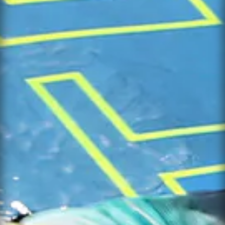
NOTIFY ME
×
WHEN
AVAILABLE
CONTACT
×
SUPPORT
Leave your details and the variant you
want. We will let you know when it is
available again.
NAME *
PRODUCT
EMAIL *
VARIANT
PHONE
NAME *