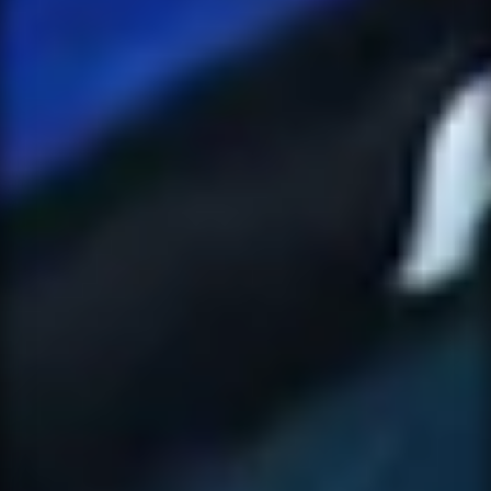
NOTIFY ME
×
WHEN
AVAILABLE
CONTACT
×
SUPPORT
Leave your details and the variant you
want. We will let you know when it is