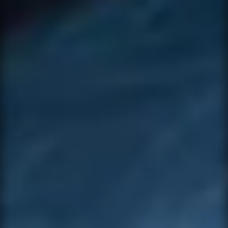
available again.
NAME *
PRODUCT
EMAIL *
VARIANT
PHONE
NAME *
SUBJECT
EMAIL *
MESSAGE *
PHONE