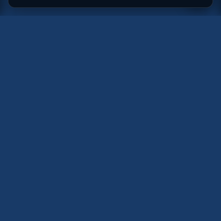
ECHTE
GESCHWINDIGKEIT.
ECHTE
HALTBARKEIT.
Wenn Sie es mit GPS-Windsurfen ernst meinen,
kennen Sie bereits die Vorteile einer
asymmetrischen Finne: mehr Auftrieb, weniger
Widerstand und bessere Beschleunigung auf Ihrem
schnellsten Amwind-Kurs. Sie bietet
ausgezeichnetes GPS-Potenzial,
Richtungsstabilität und Zuverlässigkeit im realen
Einsatz. Ideal für häufiges Training, rauere Starts