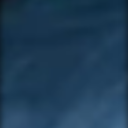
EMAIL *
VARIANT
PHONE
NAME *
SUBJECT
EMAIL *
MESSAGE *
PHONE
MESSAGE