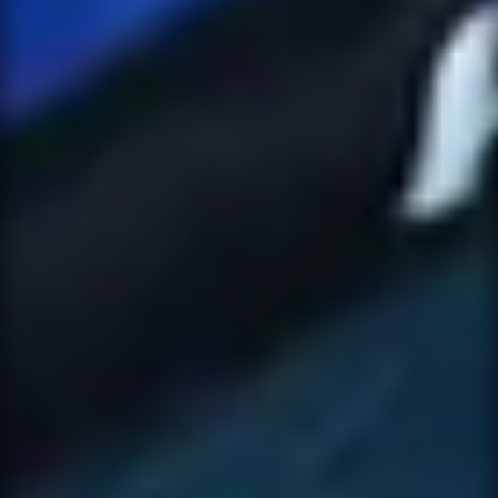
NOTIFY ME
×
WHEN
AVAILABLE
CONTACT
×
SUPPORT
Leave your details and the variant you
want. We will let you know when it is
available again.
NAME *
PRODUCT