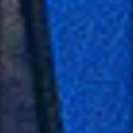
available again.
NAME *
PRODUCT
EMAIL *
VARIANT
PHONE
NAME *
SUBJECT
EMAIL *
MESSAGE *
PHONE