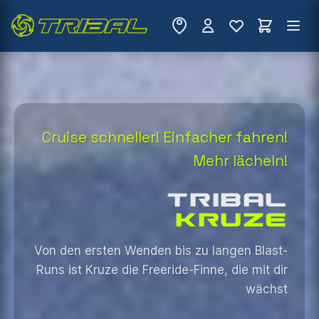
Cruise schneller! Einfacher fahren!
Mehr lächeln!
TRIBAL
KRUZE
Von den ersten Wenden bis zu langen Blast-
Runs ist Kruze die Freeride-Finne, die mit dir
wächst