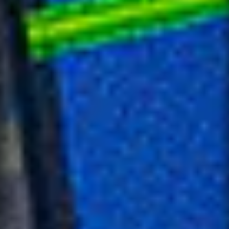
NOTIFY ME
×
WHEN
AVAILABLE
CONTACT
×
SUPPORT
Leave your details and the variant you
want. We will let you know when it is