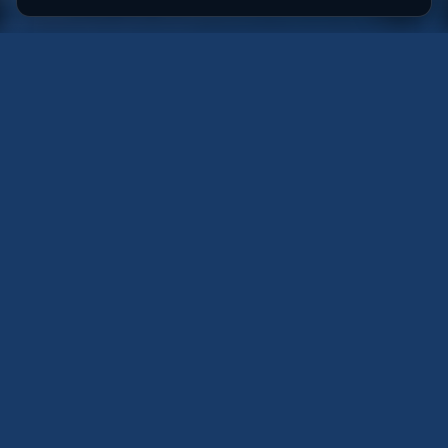
DER FREERIDE-
SPASS BEGINNT H
IER!
Du willst schnell fahren, aber nicht gegen dein
Equipment kämpfen. Du willst Grip und Stabilität,
aber ohne die Nervosität von Hardcore-Slalom-
Finnen. Du willst saubere Wenden, längere
Sessions und Flow im Chop.
Hier kommt Kruze ins Spiel. Entwickelt für sanftes,
stabiles Freeride-Segeln mit einfacher
Geschwindigkeit und Vertrauen. Einstecken und